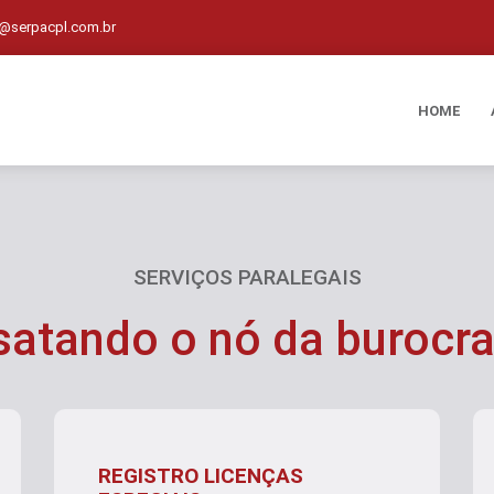
@serpacpl.com.br
HOME
SERVIÇOS PARALEGAIS
satando o nó da burocra
REGISTRO LICENÇAS